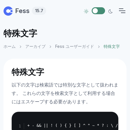
Skip to main content
Fess
15.7
特殊文字
ホーム
アーカイブ
Fess ユーザーガイド
特殊文字
特殊文字
以下の文字は検索語では特別な文字として扱われま
す。 これらの文字を検索文字として利用する場合
にはエスケープする必要があります。
Copy