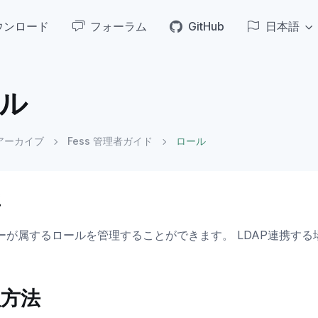
ウンロード
フォーラム
GitHub
日本語
ル
アーカイブ
Fess 管理者ガイド
ロール
要
ーが属するロールを管理することができます。 LDAP連携す
理方法