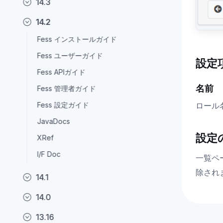
14.3
14.2
Fess インストールガイド
Fess ユーザーガイド
設定
Fess APIガイド
名前
Fess 管理者ガイド
ロール
Fess 設定ガイド
JavaDocs
設定
XRef
I/F Doc
一覧ペ
除され
14.1
14.0
13.16