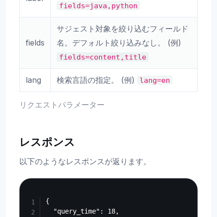
fields=java,python
サジェスト対象を絞り込むフィールド
fields
名。デフォルト絞り込みなし。 (例)
fields=content,title
lang
検索言語の指定。 (例)
lang=en
リクエストパラメーター
レスポンス
以下のようなレスポンスが返ります。
Copy
{

  "query_time": 18,
