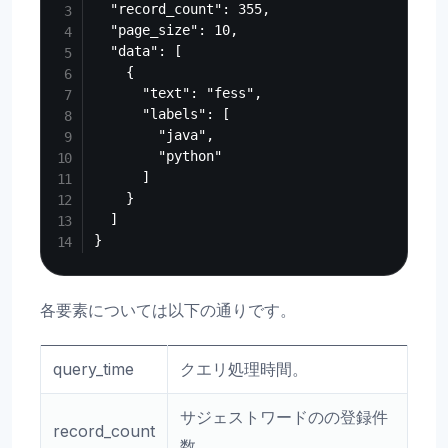
  "record_count": 355,

  "page_size": 10,

  "data": [

    {

      "text": "fess",

      "labels": [

        "java",

        "python"

      ]

    }

  ]

各要素については以下の通りです。
query_time
クエリ処理時間。
サジェストワードのの登録件
record_count
数。