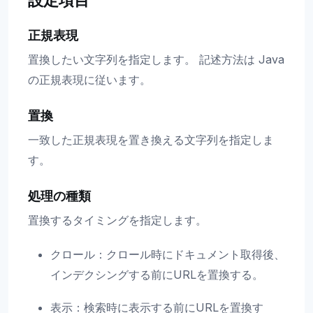
設定項目
正規表現
置換したい文字列を指定します。 記述方法は Java
の正規表現に従います。
置換
一致した正規表現を置き換える文字列を指定しま
す。
処理の種類
置換するタイミングを指定します。
クロール：クロール時にドキュメント取得後、
インデクシングする前にURLを置換する。
表示：検索時に表示する前にURLを置換す