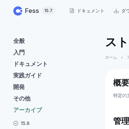
Skip to main content
Fess
ドキュメント
ダ
15.7
スト
全般
入門
ホーム
ドキュメント
実践ガイド
概
開発
特定の
その他
アーカイブ
管
15.6