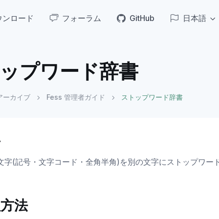
ウンロード
フォーラム
GitHub
日本語
ップワード辞書
アーカイブ
Fess 管理者ガイド
ストップワード辞書
要
文字(記号・文字コード・全角半角)を別の文字にストップワー
理方法