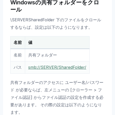
Windowsの共有フォルダーをクロ
ール
\SERVERSharedFolder 下のファイルをクロール
するならば、設定は以下のようになります。
名前
値
名前
共有フォルダー
パス
smb://SERVER/SharedFolder/
共有フォルダーのアクセスに ユーザー名/パスワー
ド が必要ならば、左メニューの [クローラー > フ
ァイル認証] からファイル認証の設定を作成する必
要があります。 その際の設定は以下のようになり
ます。