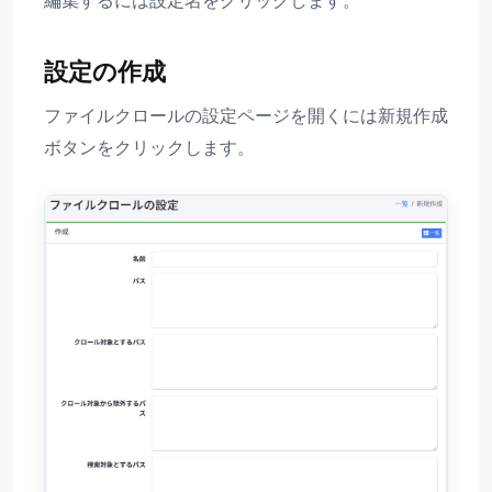
編集するには設定名をクリックします。
設定の作成
ファイルクロールの設定ページを開くには新規作成
ボタンをクリックします。