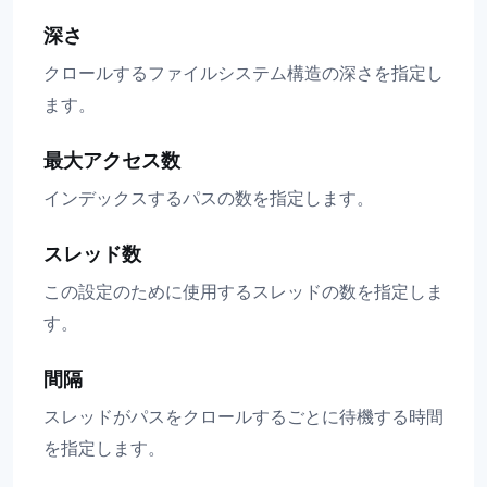
深さ
クロールするファイルシステム構造の深さを指定し
ます。
最大アクセス数
インデックスするパスの数を指定します。
スレッド数
この設定のために使用するスレッドの数を指定しま
す。
間隔
スレッドがパスをクロールするごとに待機する時間
を指定します。