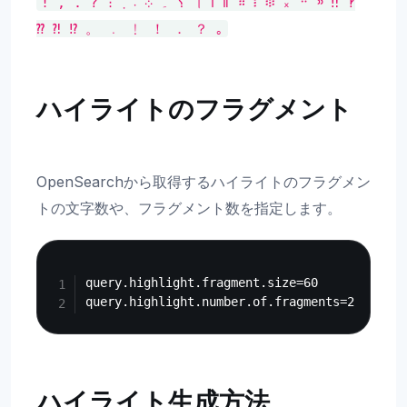
!
,
.
?
։
܂
܁
܀
۔
؟
।
၊
။
።
፧
፨
᙮
᠃
᠉
‼
‽
⁇
⁈
⁉
。
﹒
﹗
！
．
？
｡
ハイライトのフラグメント
OpenSearchから取得するハイライトのフラグメン
トの文字数や、フラグメント数を指定します。
Copy
query.highlight.fragment.size=60

ハイライト生成方法