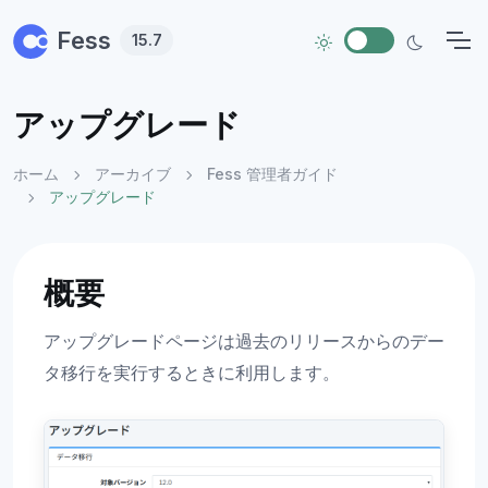
Skip to main content
Fess
15.7
アップグレード
ホーム
アーカイブ
Fess 管理者ガイド
アップグレード
概要
アップグレードページは過去のリリースからのデー
タ移行を実行するときに利用します。