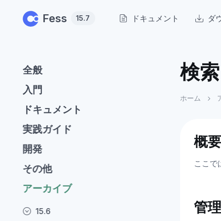
Skip to main content
Fess
ドキュメント
ダ
15.7
検索
全般
入門
ホーム
ドキュメント
実践ガイド
概
開発
ここで
その他
アーカイブ
管
15.6