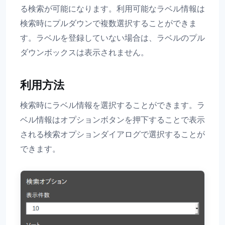
る検索が可能になります。利用可能なラベル情報は
検索時にプルダウンで複数選択することができま
す。ラベルを登録していない場合は、ラベルのプル
ダウンボックスは表示されません。
利用方法
検索時にラベル情報を選択することができます。ラ
ベル情報はオプションボタンを押下することで表示
される検索オプションダイアログで選択することが
できます。