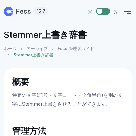
Skip to main content
Fess
15.7
Stemmer上書き辞書
ホーム
アーカイブ
Fess 管理者ガイド
Stemmer上書き辞書
概要
特定の文字(記号・文字コード・全角半角)を別の文
字にStemmer上書きさせることができます。
管理方法