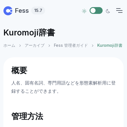
Skip to main content
Fess
15.7
Kuromoji辞書
ホーム
アーカイブ
Fess 管理者ガイド
Kuromoji辞書
概要
人名、固有名詞、専門用語などを形態素解析用に登
録することができます。
管理方法