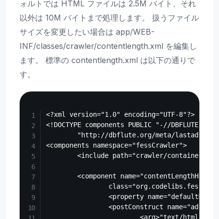
ォルトでは HTML ファイルは 2.5M バイト、それ
以外は 10M バイトまで処理します。 扱うファイル
サイズを変更したい場合は app/WEB-
INF/classes/crawler/contentlength.xml を編集し
ます。 標準の contentlength.xml は以下の通りで
す。
Copy
<?xml version="1.0" encoding="UTF-8"?>

<!DOCTYPE components PUBLIC "-//DBFLUTE//DTD
        "http://dbflute.org/meta/lastadi10.dt
<components namespace="fessCrawler">

        <include path="crawler/container.xml"
        <component name="contentLengthHelper"
                class="org.codelibs.fess.cra
                <property name="defaultMaxLe
                <postConstruct name="addMaxLe
                        <arg>"text/html"</arg