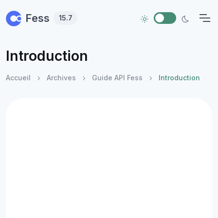
Skip to main content
Fess
15.7
Introduction
Accueil
Archives
Guide API Fess
Introduction