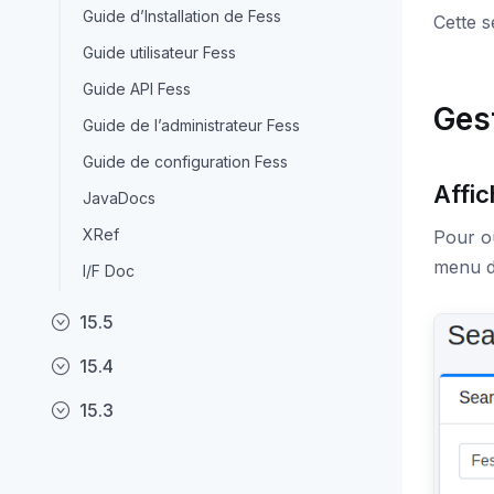
Guide d’Installation de Fess
Cette s
Guide utilisateur Fess
Guide API Fess
Ges
Guide de l’administrateur Fess
Guide de configuration Fess
Affi
JavaDocs
XRef
Pour ou
menu d
I/F Doc
15.5
15.4
15.3