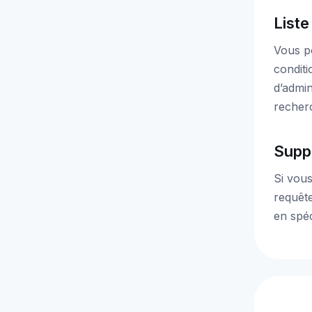
Liste
Vous po
conditi
d’admin
recherc
Supp
Si vous
requête
en spéc