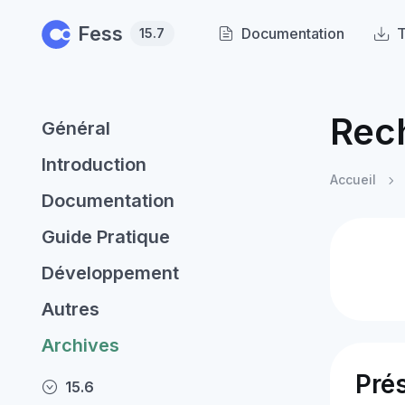
Skip to main content
Fess
Documentation
T
15.7
Rec
Général
Introduction
Accueil
Documentation
Guide Pratique
Développement
Autres
Archives
Pré
15.6