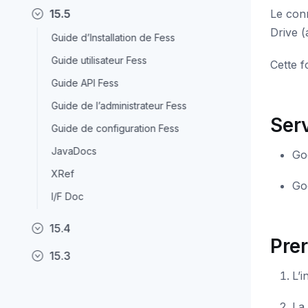
15.5
Le conn
Drive (
Guide d’Installation de Fess
Guide utilisateur Fess
Cette f
Guide API Fess
Guide de l’administrateur Fess
Serv
Guide de configuration Fess
JavaDocs
Go
XRef
Goo
I/F Doc
15.4
Pre
15.3
L’i
La 