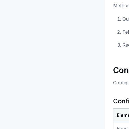
Methode
Ouv
Tel
Re
Con
Configu
Conf
Elem
Nom