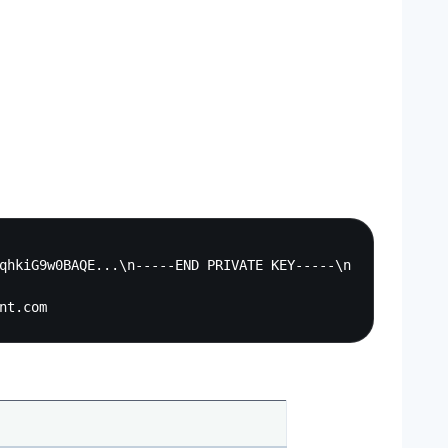
Copy
qhkiG9w0BAQE...\n-----END PRIVATE KEY-----\n
