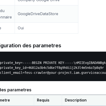
du
GoogleDriveDataStore
onnaire
e
Oui
iguration des parametres
private_key=-----BEGIN PRIVATE KEY-----\nMIIEvgIBADANBgk
private_key_id=46812a3b4c5d6e7f8g9h0i1j2k3l4m5n6o7p8q9r

 des parametres
metre
Requis
Description