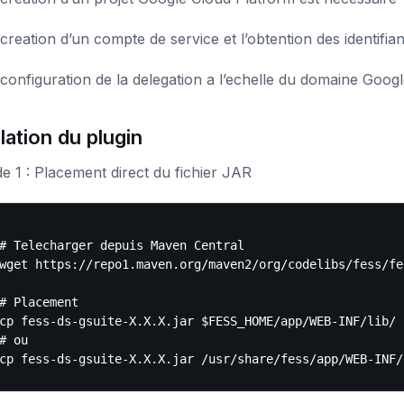
creation d’un compte de service et l’obtention des identifia
 configuration de la delegation a l’echelle du domaine Goo
llation du plugin
 1 : Placement direct du fichier JAR
# Telecharger depuis Maven Central

wget https://repo1.maven.org/maven2/org/codelibs/fess/fe
# Placement

cp fess-ds-gsuite-X.X.X.jar $FESS_HOME/app/WEB-INF/lib/

# ou
