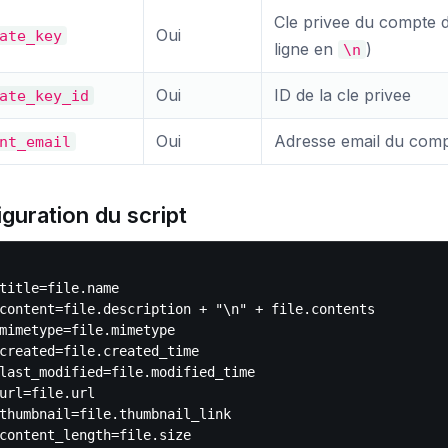
Cle privee du compte 
Oui
ate_key
ligne en
)
\n
Oui
ID de la cle privee
ate_key_id
Oui
Adresse email du comp
nt_email
guration du script
title=file.name

content=file.description + "\n" + file.contents

mimetype=file.mimetype

created=file.created_time

last_modified=file.modified_time

url=file.url

thumbnail=file.thumbnail_link

content_length=file.size
