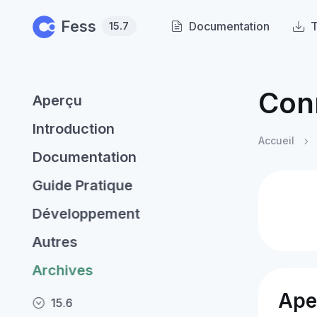
Skip to main content
Fess
Documentation
T
15.7
Con
Aperçu
Introduction
Accueil
Documentation
Guide Pratique
Développement
Autres
Archives
Ape
15.6