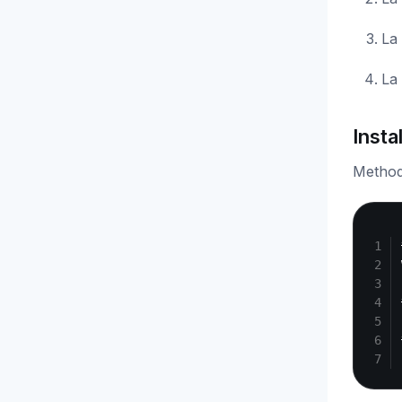
La 
La
Insta
Methode