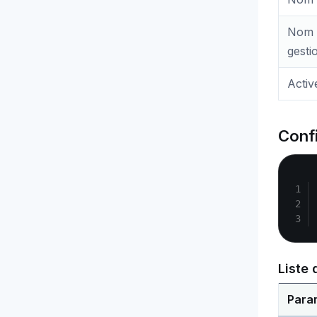
Nom 
gesti
Activ
Conf
Liste
Para