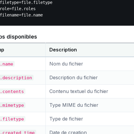
filetype=file.filetype

role=file.roles

s disponibles
mp
Description
Nom du fichier
.name
Description du fichier
.description
Contenu textuel du fichier
.contents
Type MIME du fichier
.mimetype
Type de fichier
.filetype
Date de creation
.created_time