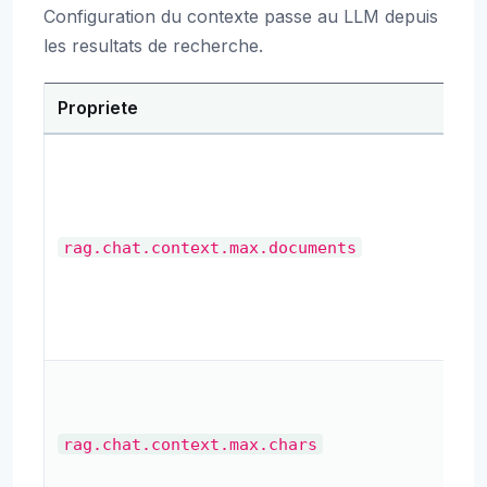
Configuration du contexte passe au LLM depuis
les resultats de recherche.
Propriete
Des
No
ma
de
do
rag.chat.context.max.documents
a i
dan
con
No
ma
de
rag.chat.context.max.chars
car