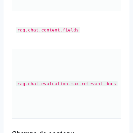
du 
Ch
rec
rag.chat.content.fields
des
do
No
ma
de
do
rag.chat.evaluation.max.relevant.docs
per
sel
lor
l’e