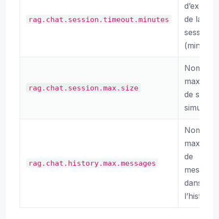
d’expirat
de la
rag.chat.session.timeout.minutes
session
(minutes)
Nombre
maximu
rag.chat.session.max.size
de sessi
simultan
Nombre
maximu
de
rag.chat.history.max.messages
message
dans
l’historiq