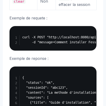
Non
clear
effacer la session
Exemple de requete :
Copy
curl -X POST "http://localhost:8080/api/v1/ch
Exemple de reponse :
Copy
{

  "status": "ok",

  "sessionId": "abc123",

  "content": "La methode d'installation de Fe
  "sources": [

    {"title": "Guide d'installation", "url":