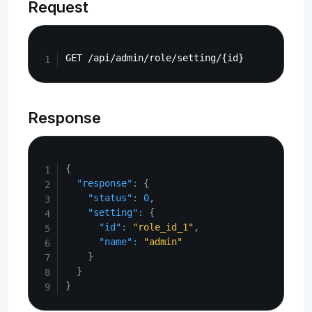
Request
Copy
Response
Copy
{
"response"
:
{
"status"
:
0
,
"setting"
:
{
"id"
:
"role_id_1"
,
"name"
:
"admin"
}
}
}