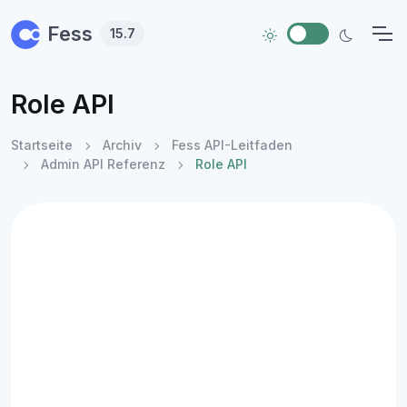
Skip to main content
Fess
15.7
Role API
Startseite
Archiv
Fess API-Leitfaden
Admin API Referenz
Role API