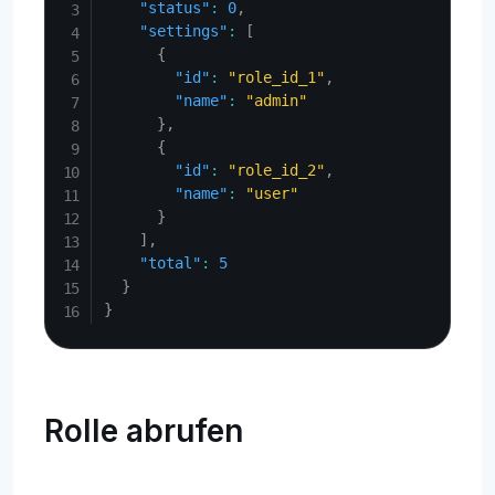
"status"
:
0
,
"settings"
:
[
{
"id"
:
"role_id_1"
,
"name"
:
"admin"
}
,
{
"id"
:
"role_id_2"
,
"name"
:
"user"
}
]
,
"total"
:
5
}
}
Rolle abrufen