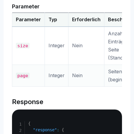
Parameter
Parameter
Typ
Erforderlich
Beschreib
Anzahl der
Einträge pr
Integer
Nein
size
Seite
(Standard: 
Seitennum
Integer
Nein
page
(beginnt be
Response
Copy
{
"response"
:
{