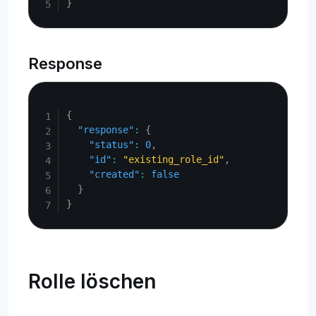
}
Response
Copy
{
"response"
:
{
"status"
:
0
,
"id"
:
"existing_role_id"
,
"created"
:
false
}
}
Rolle löschen