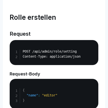
Rolle erstellen
Request
Copy
POST /api/admin/role/setting

Request-Body
Copy
{
"name"
:
"editor"
}