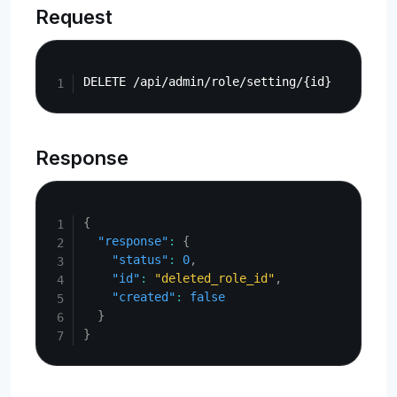
Request
Copy
Response
Copy
{
"response"
:
{
"status"
:
0
,
"id"
:
"deleted_role_id"
,
"created"
:
false
}
}