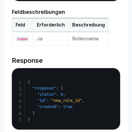
Feldbeschreibungen
Feld
Erforderlich
Beschreibung
Ja
Rollenname
name
Response
Copy
{
"response"
:
{
"status"
:
0
,
"id"
:
"new_role_id"
,
"created"
:
true
}
}