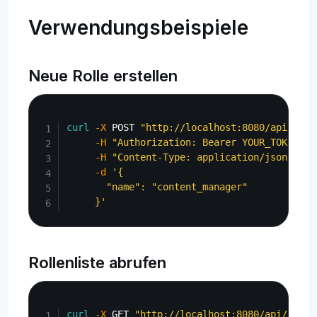
Verwendungsbeispiele
Neue Rolle erstellen
Copy
curl
-X
 POST 
"http://localhost:8080/api/admi
-H
"Authorization: Bearer YOUR_TOKEN"
\
-H
"Content-Type: application/json"
\
-d
'{

       "name": "content_manager"

     }'
Rollenliste abrufen
Copy
curl
-X
 GET 
"http://localhost:8080/api/admin