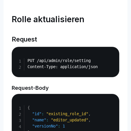
Rolle aktualisieren
Request
Copy
PUT /api/admin/role/setting

Request-Body
Copy
{
"id"
:
"existing_role_id"
,
"name"
:
"editor_updated"
,
"versionNo"
:
1