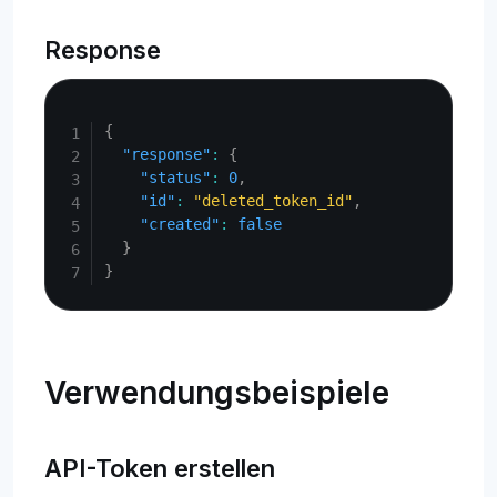
Response
Copy
{
"response"
:
{
"status"
:
0
,
"id"
:
"deleted_token_id"
,
"created"
:
false
}
}
Verwendungsbeispiele
API-Token erstellen