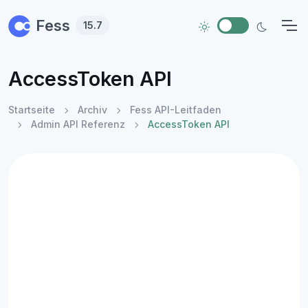
Skip to main content
Fess
15.7
AccessToken API
Startseite
Archiv
Fess API-Leitfaden
Admin API Referenz
AccessToken API