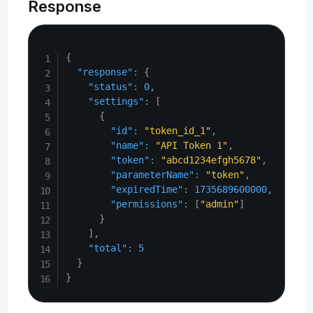
Response
Copy
{
"response"
:
{
"status"
:
0
,
"settings"
:
[
{
"id"
:
"token_id_1"
,
"name"
:
"API Token 1"
,
"token"
:
"abcd1234efgh5678"
,
"parameterName"
:
"token"
,
"expiredTime"
:
1735689600000
,
"permissions"
:
[
"admin"
]
}
]
,
"total"
:
5
}
}