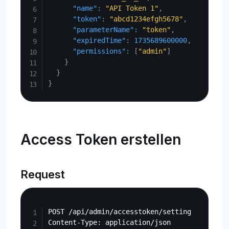
"name"
:
"API Token 1"
,
"token"
:
"abcd1234efgh5678"
,
"parameterName"
:
"token"
,
"expiredTime"
:
1735689600000
,
"permissions"
:
[
"admin"
]
}
}
}
Access Token erstellen
Request
Copy
POST /api/admin/accesstoken/setting
