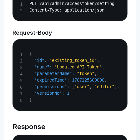
PUT /api/admin/accesstoken/setting

Request-Body
Copy
{
"id"
:
"existing_token_id"
,
"name"
:
"Updated API Token"
,
"parameterName"
:
"token"
,
"expiredTime"
:
1767225600000
,
"permissions"
:
[
"user"
,
"editor"
]
,
"versionNo"
:
1
}
Response