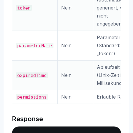
Nein
generiert, wenn
token
nicht
angegeben)
Parametername
Nein
(Standard:
parameterName
„token“)
Ablaufzeit
Nein
(Unix-Zeit in
expiredTime
Millisekunden)
Nein
Erlaubte Rollen
permissions
Response