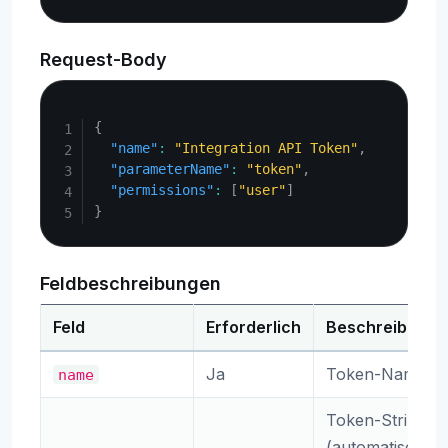
Request-Body
Copy
{
"name"
:
"Integration API Token"
,
"parameterName"
:
"token"
,
"permissions"
:
[
"user"
]
}
Feldbeschreibungen
Feld
Erforderlich
Beschreibung
Ja
Token-Name
name
Token-String
(automatisch