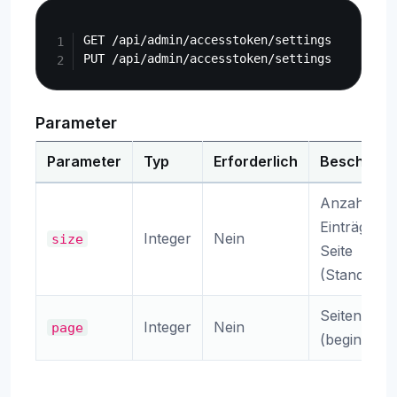
Copy
GET /api/admin/accesstoken/settings

Parameter
Parameter
Typ
Erforderlich
Beschreib
Anzahl der
Einträge pr
Integer
Nein
size
Seite
(Standard: 
Seitennum
Integer
Nein
page
(beginnt be