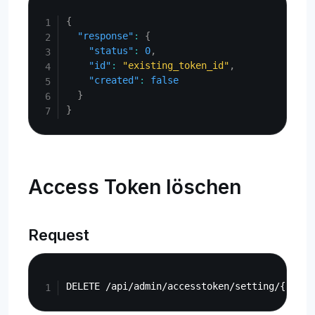
Copy
{
"response"
:
{
"status"
:
0
,
"id"
:
"existing_token_id"
,
"created"
:
false
}
}
Access Token löschen
Request
Copy