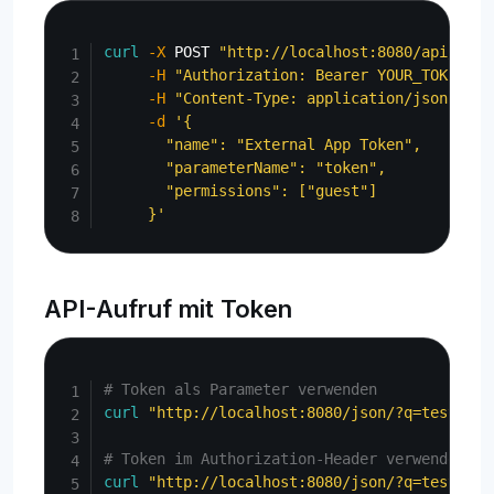
Copy
curl
-X
 POST 
"http://localhost:8080/api/admi
-H
"Authorization: Bearer YOUR_TOKEN"
\
-H
"Content-Type: application/json"
\
-d
'{

       "name": "External App Token",

       "parameterName": "token",

       "permissions": ["guest"]

     }'
API-Aufruf mit Token
Copy
# Token als Parameter verwenden
curl
"http://localhost:8080/json/?q=test&tok
# Token im Authorization-Header verwenden
curl
"http://localhost:8080/json/?q=test"
\