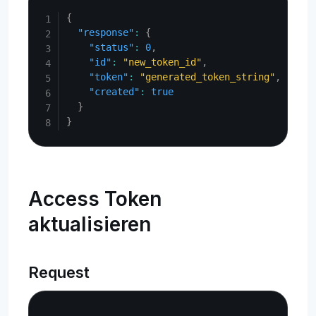
Copy
{
"response"
:
{
"status"
:
0
,
"id"
:
"new_token_id"
,
"token"
:
"generated_token_string"
,
"created"
:
true
}
}
Access Token
aktualisieren
Request
Copy