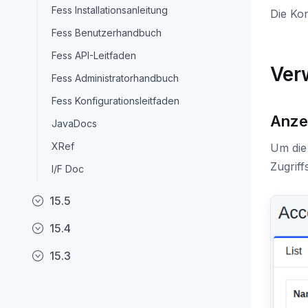
Fess Installationsanleitung
Die Kon
Fess Benutzerhandbuch
Fess API-Leitfaden
Ver
Fess Administratorhandbuch
Fess Konfigurationsleitfaden
Anze
JavaDocs
XRef
Um die 
Zugriff
I/F Doc
15.5
15.4
15.3