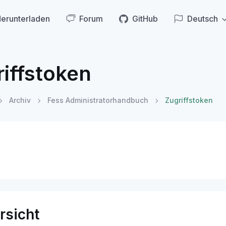
erunterladen
Forum
GitHub
Deutsch
iffstoken
Archiv
Fess Administratorhandbuch
Zugriffstoken
rsicht