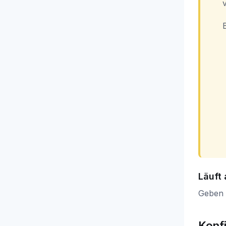
Läuft 
Geben 
Konf