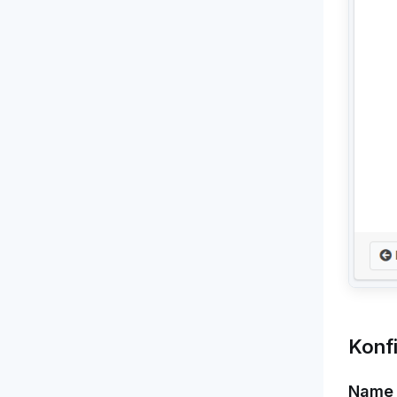
Konf
Name