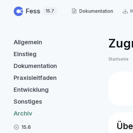
Skip to main content
Fess
Dokumentation
H
15.7
Zugr
Allgemein
Einstieg
Startseite
Dokumentation
Praxisleitfaden
Entwicklung
Sonstiges
Archiv
Übe
15.6