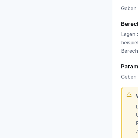
Geben 
Berec
Legen S
beispi
Berecht
Param
Geben 