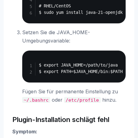
# RHEL/CentOS

Setzen Sie die JAVA_HOME-
Umgebungsvariable:
Copy
$ export JAVA_HOME=/path/to/java

Fügen Sie für permanente Einstellung zu
oder
hinzu.
~/.bashrc
/etc/profile
Plugin-Installation schlägt fehl
Symptom: