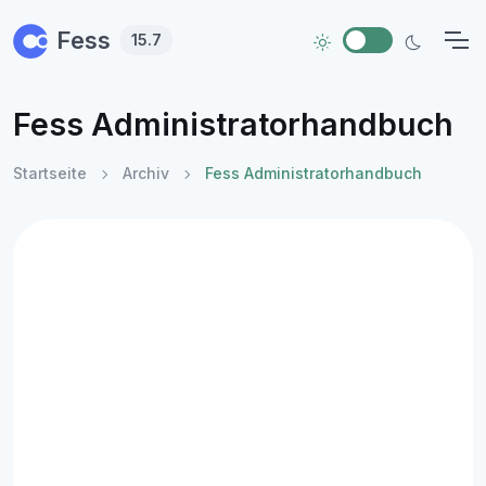
Skip to main content
Fess
15.7
Fess Administratorhandbuch
Startseite
Archiv
Fess Administratorhandbuch