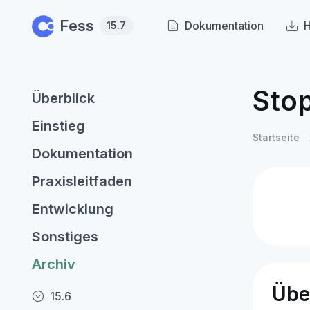
Skip to main content
Fess
Dokumentation
H
15.7
Sto
Überblick
Einstieg
Startseite
Dokumentation
Praxisleitfaden
Entwicklung
Sonstiges
Archiv
Übe
15.6