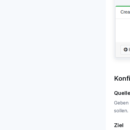
Konf
Quell
Geben S
sollen.
Ziel