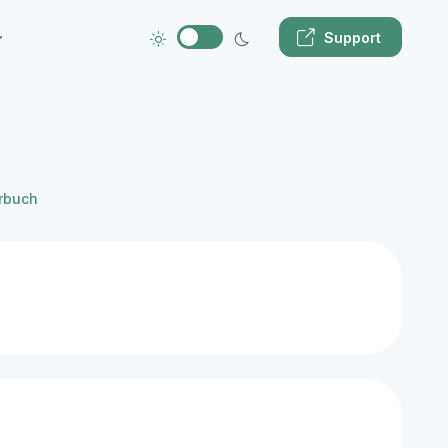
Support
rbuch