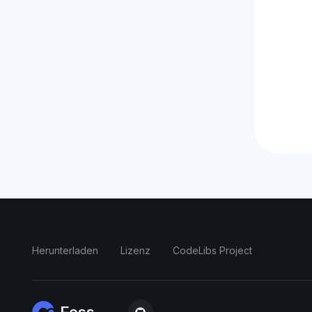
Herunterladen
Lizenz
CodeLibs Project
Fess