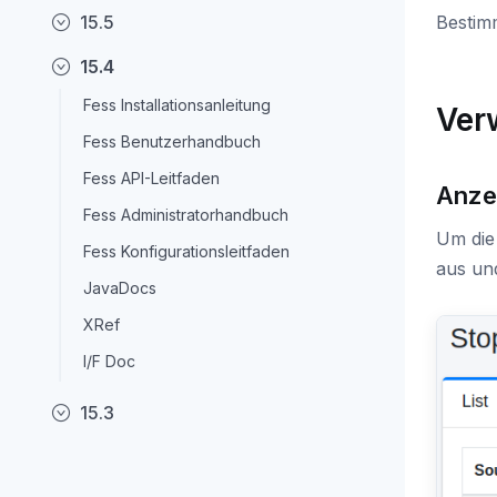
15.5
Bestim
15.4
Fess Installationsanleitung
Ver
Fess Benutzerhandbuch
Fess API-Leitfaden
Anze
Fess Administratorhandbuch
Um die
Fess Konfigurationsleitfaden
aus un
JavaDocs
XRef
I/F Doc
15.3