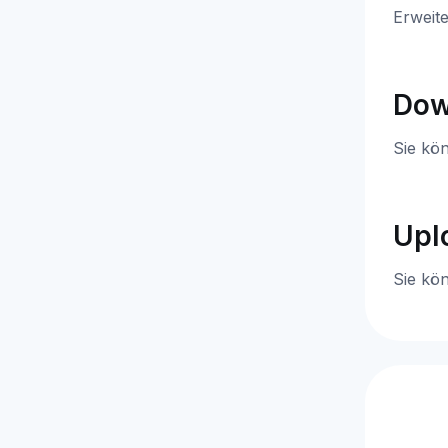
Erweite
Dow
Sie kö
Upl
Sie kö