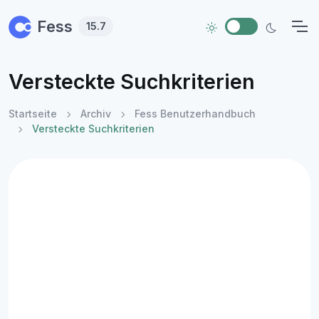
Skip to main content
Fess
15.7
Versteckte Suchkriterien
Startseite
Archiv
Fess Benutzerhandbuch
Versteckte Suchkriterien