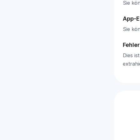
Sie kön
App-E
Sie kö
Fehle
Dies is
extrahi