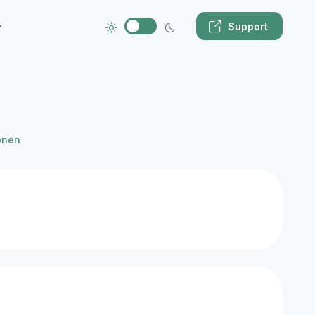
Support
onen