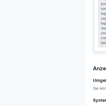
Anze
Umgeb
Sie kö
Syste