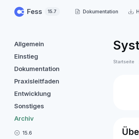
Skip to main content
Fess
Dokumentation
H
15.7
Sys
Allgemein
Einstieg
Startseite
Dokumentation
Praxisleitfaden
Entwicklung
Sonstiges
Archiv
Übe
15.6