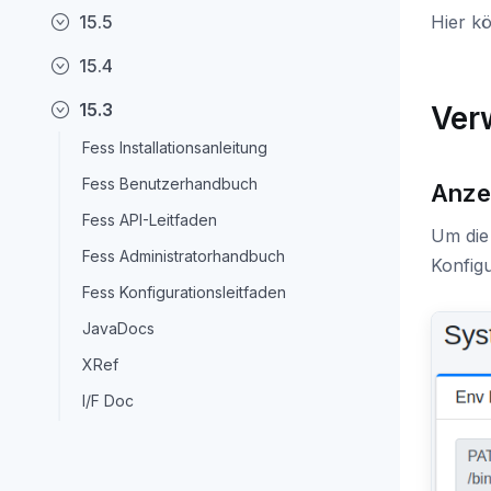
15.5
Hier k
15.4
15.3
Ver
Fess Installationsanleitung
Fess Benutzerhandbuch
Anze
Fess API-Leitfaden
Um die
Fess Administratorhandbuch
Konfigu
Fess Konfigurationsleitfaden
JavaDocs
XRef
I/F Doc