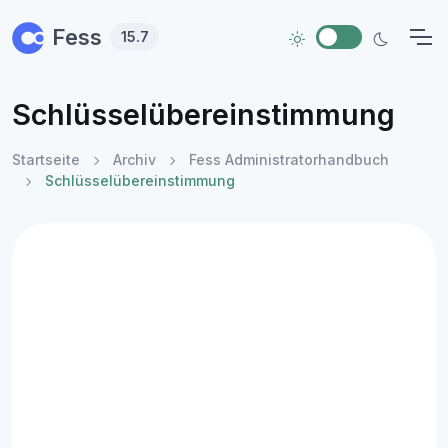
Skip to main content
Fess
15.7
Schlüsselübereinstimmung
Startseite
Archiv
Fess Administratorhandbuch
Schlüsselübereinstimmung