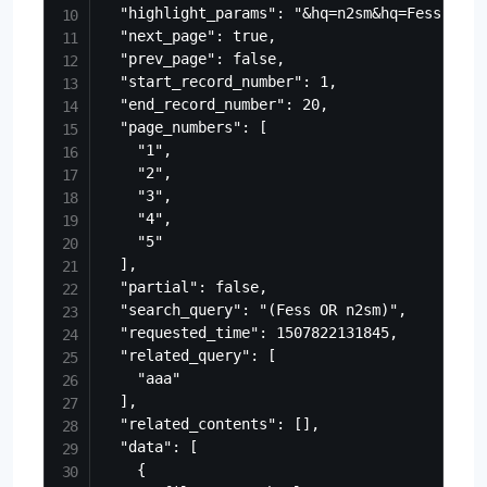
  "highlight_params": "&hq=n2sm&hq=Fess",

  "next_page": true,

  "prev_page": false,

  "start_record_number": 1,

  "end_record_number": 20,

  "page_numbers": [

    "1",

    "2",

    "3",

    "4",

    "5"

  ],

  "partial": false,

  "search_query": "(Fess OR n2sm)",

  "requested_time": 1507822131845,

  "related_query": [

    "aaa"

  ],

  "related_contents": [],

  "data": [

    {
