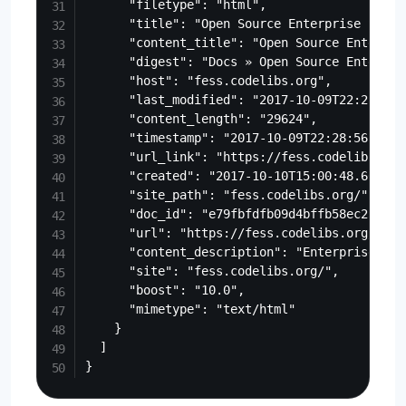
      "filetype": "html",

      "title": "Open Source Enterprise Searc
      "content_title": "Open Source Enterpri
      "digest": "Docs » Open Source Enterpri
      "host": "fess.codelibs.org",

      "last_modified": "2017-10-09T22:28:56.0
      "content_length": "29624",

      "timestamp": "2017-10-09T22:28:56.000Z"
      "url_link": "https://fess.codelibs.org/
      "created": "2017-10-10T15:00:48.609Z",

      "site_path": "fess.codelibs.org/",

      "doc_id": "e79fbfdfb09d4bffb58ec230c68f
      "url": "https://fess.codelibs.org/",

      "content_description": "Enterprise Sea
      "site": "fess.codelibs.org/",

      "boost": "10.0",

      "mimetype": "text/html"

    }

  ]
