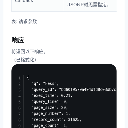
callback
JSONP时无需指定。
表: 请求参数
响应
将返回以下响应。
（已格式化）
Copy
{

  "q": "Fess",

  "query_id": "bd60f9579a494dfd8c03db7c8aa905
  "exec_time": 0.21,

  "query_time": 0,

  "page_size": 20,

  "page_number": 1,

  "record_count": 31625,

  "page_count": 1,
