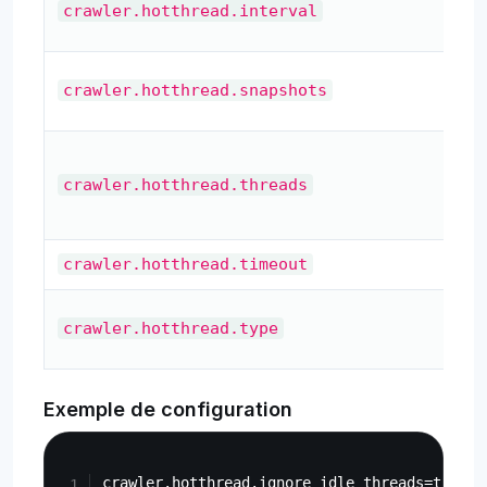
crawler.hotthread.interval
d’i
No
crawler.hotthread.snapshots
d’i
No
thr
crawler.hotthread.threads
sur
Ti
crawler.hotthread.timeout
Ty
crawler.hotthread.type
sur
Exemple de configuration
Copy
crawler.hotthread.ignore_idle_threads=true
