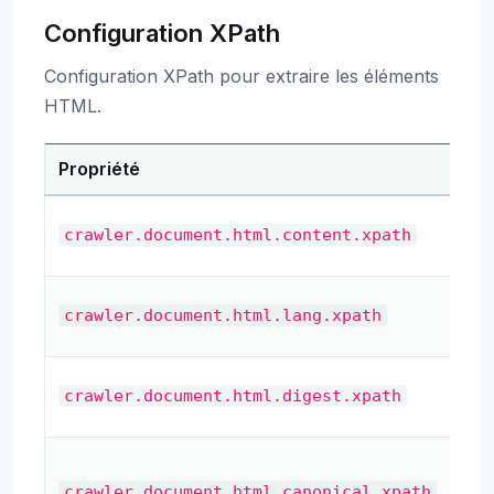
Configuration XPath
Configuration XPath pour extraire les éléments
HTML.
Propriété
Des
XP
crawler.document.html.content.xpath
co
XPa
crawler.document.html.lang.xpath
lan
XP
crawler.document.html.digest.xpath
ré
XPa
l’U
crawler.document.html.canonical.xpath