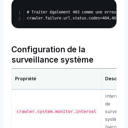
Copy
# Traiter également 403 comme une erreur en p
Configuration de la
surveillance système
Propriété
Descripti
Intervalle
de
surveillan
crawler.system.monitor.interval
système
(secondes