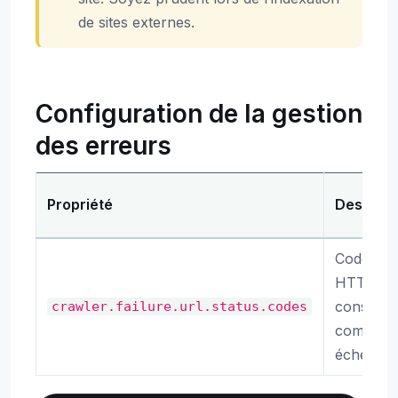
de sites externes.
Configuration de la gestion
des erreurs
Propriété
Descript
Codes d’é
HTTP
considér
crawler.failure.url.status.codes
comme d
échecs