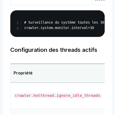
Copy
# Surveillance du système toutes les 30 secon
Configuration des threads actifs
Propriété
Des
Ign
thr
crawler.hotthread.ignore_idle_threads
ina
Int