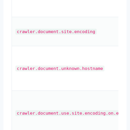
crawler.document.site.encoding
crawler.document.unknown.hostname
crawler.document.use.site.encoding.on.engli