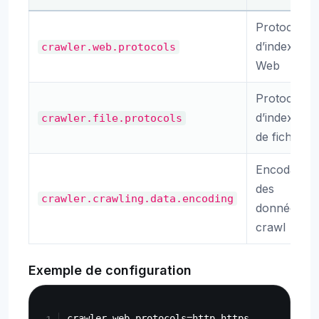
Protocoles
d’indexatio
crawler.web.protocols
Web
Protocoles
d’indexatio
crawler.file.protocols
de fichiers
Encodage
des
crawler.crawling.data.encoding
données de
crawl
Exemple de configuration
Copy
crawler.web.protocols=http,https
