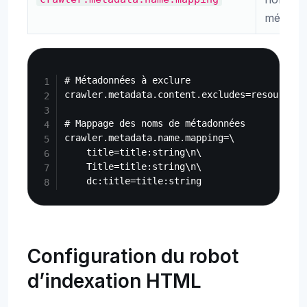
métado
Copy
# Métadonnées à exclure

crawler.metadata.content.excludes=resourceNa
# Mappage des noms de métadonnées

crawler.metadata.name.mapping=\

    title=title:string\n\

    Title=title:string\n\

Configuration du robot
d’indexation HTML