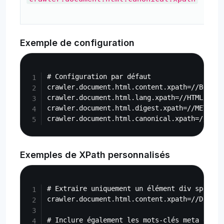
ca
Exemple de configuration
Copy
# Configuration par défaut

crawler.document.html.content.xpath=//BODY

crawler.document.html.lang.xpath=//HTML/@lang
crawler.document.html.digest.xpath=//META[@n
Exemples de XPath personnalisés
Copy
# Extraire uniquement un élément div spécifi
crawler.document.html.content.xpath=//DIV[@i
# Inclure également les mots-clés meta dans l