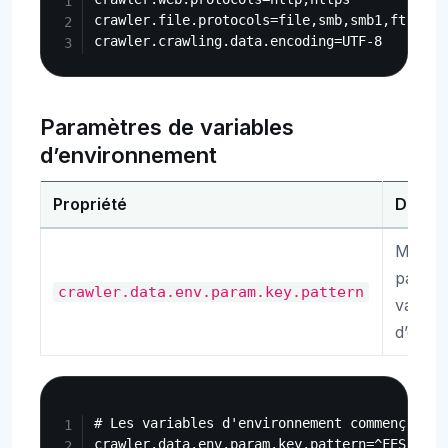
crawler.file.protocols=file,smb,smb1,ftp,stor
Paramètres de variables
d’environnement
Propriété
Descri
Motif d
paramè
crawler.data.env.param.key.pattern
variabl
d’envi
Copy
# Les variables d'environnement commençant p