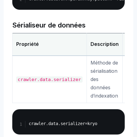
Sérialiseur de données
Par
Propriété
Description
déf
Méthode de
sérialisation
des
crawler.data.serializer
kry
données
d’indexation
Copy