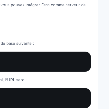
PI, vous pouvez intégrer Fess comme serveur de
 de base suivante :
Copy
l, l’URL sera :
Copy