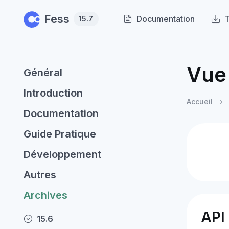
Skip to main content
Fess
Documentation
T
15.7
Vue 
Général
Introduction
Accueil
Documentation
Guide Pratique
Développement
Autres
Archives
API 
15.6