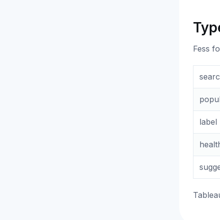
Typ
Fess fo
sear
popu
label
healt
sugge
Tableau