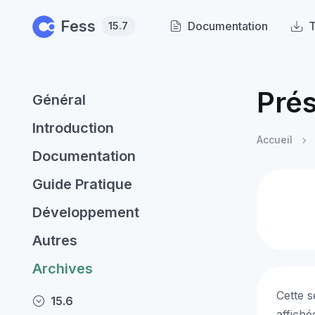
Skip to main content
Fess
Documentation
T
15.7
Prés
Général
Introduction
Accueil
Documentation
Guide Pratique
Développement
Autres
Archives
Cette s
15.6
affiché