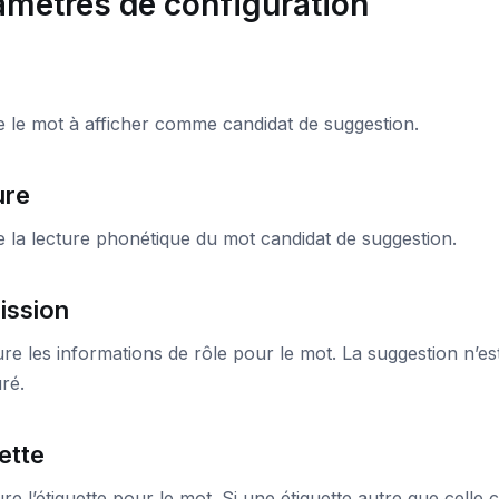
amètres de configuration
e le mot à afficher comme candidat de suggestion.
ure
e la lecture phonétique du mot candidat de suggestion.
ission
re les informations de rôle pour le mot. La suggestion n’est 
ré.
ette
re l’étiquette pour le mot. Si une étiquette autre que celle 