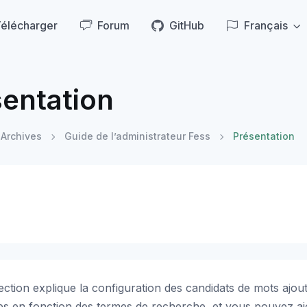
élécharger
Forum
GitHub
Français
entation
Archives
Guide de l’administrateur Fess
Présentation
ection explique la configuration des candidats de mots ajou
es en fonction des termes de recherche, et vous pouvez aj