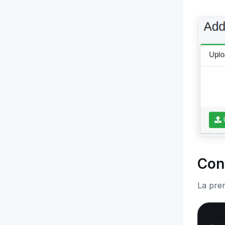
Con
La prem