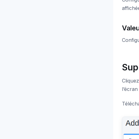
affiché
Vale
Configu
Sup
Cliquez
l’écran
Télécha