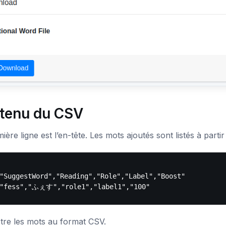
tenu du CSV
ière ligne est l’en-tête. Les mots ajoutés sont listés à parti
"SuggestWord","Reading","Role","Label","Boost"

tre les mots au format CSV.