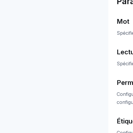
Par
Mot
Spécifi
Lect
Spécifi
Perm
Configu
configu
Étiqu
Configu