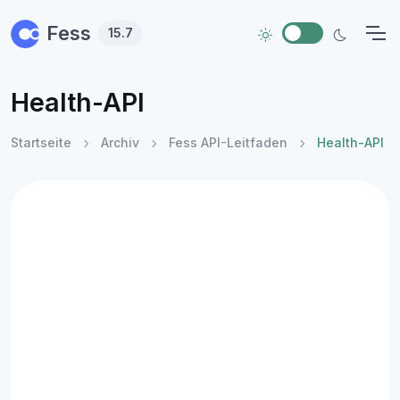
Skip to main content
Fess
15.7
Health-API
Startseite
Archiv
Fess API-Leitfaden
Health-API