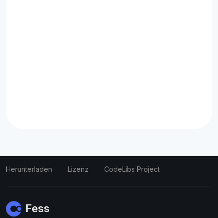
Herunterladen
Lizenz
CodeLibs Project
Fess