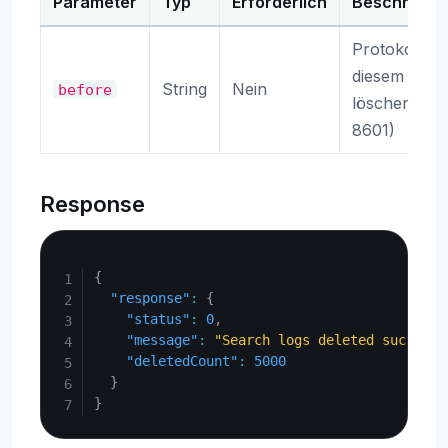
Parameter
Typ
Erforderlich
Beschreibu
Protokolle v
diesem Dat
String
Nein
before
löschen (IS
8601)
Response
Copy
{
"response"
:
{
"status"
:
0
,
"message"
:
"Search logs deleted successf
"deletedCount"
:
5000
}
}