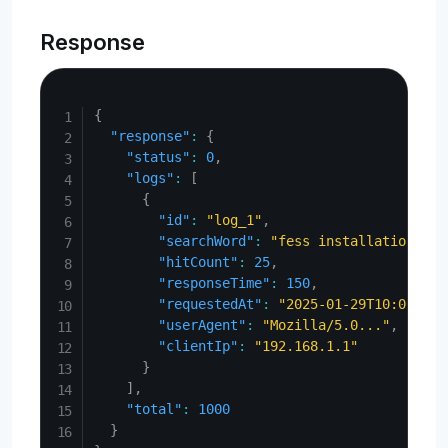
Response
Copy
{
"response"
:
{
"status"
:
0
,
"logs"
:
[
{
"id"
:
"log_1"
,
"searchWord"
:
"fess installation"
,
"hitCount"
:
25
,
"responseTime"
:
150
,
"requestedAt"
:
"2025-01-29T10:00:00Z
"userAgent"
:
"Mozilla/5.0..."
,
"clientIp"
:
"192.168.1.1"
}
]
,
"total"
:
1000
}