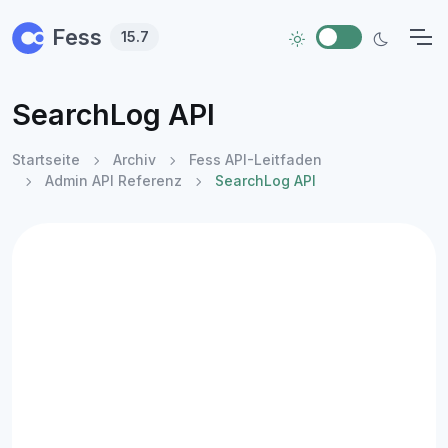
Skip to main content
Fess
15.7
SearchLog API
Startseite
Archiv
Fess API-Leitfaden
Admin API Referenz
SearchLog API