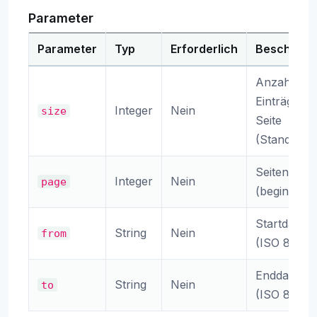
Parameter
Parameter
Typ
Erforderlich
Beschreib
Anzahl der
Einträge pr
Integer
Nein
size
Seite
(Standard: 
Seitennum
Integer
Nein
page
(beginnt be
Startdatum
String
Nein
from
(ISO 8601)
Enddatum
String
Nein
to
(ISO 8601)