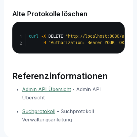
Alte Protokolle löschen
Copy
curl
-X
 DELETE 
"http://localhost:8080/api/ad
-H
"Authorization: Bearer YOUR_TOKEN"
Referenzinformationen
Admin API Übersicht
- Admin API
Übersicht
Suchprotokoll
- Suchprotokoll
Verwaltungsanleitung