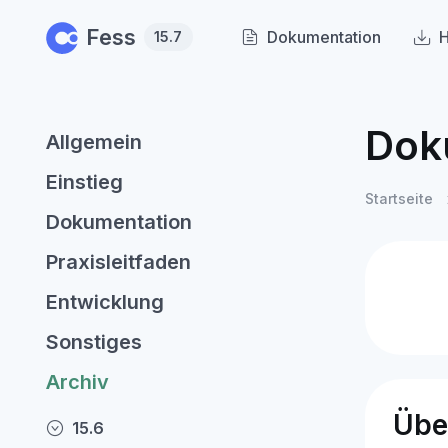
Skip to main content
Fess
Dokumentation
H
15.7
Dok
Allgemein
Einstieg
Startseite
Dokumentation
Praxisleitfaden
Entwicklung
Sonstiges
Archiv
Übe
15.6