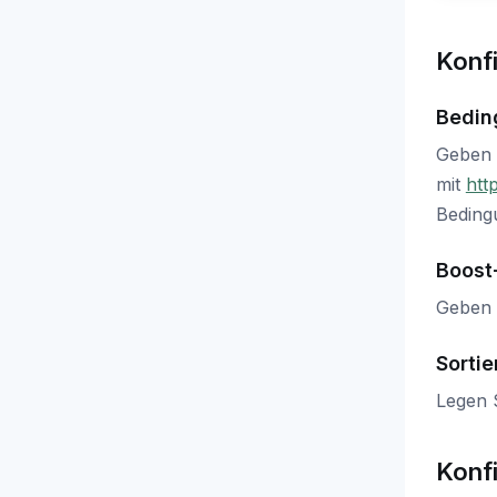
Konf
Bedin
Geben 
mit
htt
Beding
Boost
Geben 
Sortie
Legen S
Konf