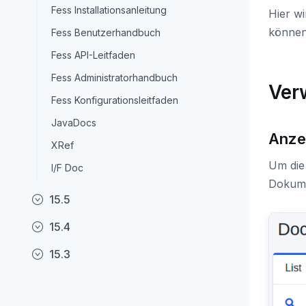
Fess Installationsanleitung
Hier w
können
Fess Benutzerhandbuch
Fess API-Leitfaden
Fess Administratorhandbuch
Ver
Fess Konfigurationsleitfaden
JavaDocs
Anze
XRef
Um die 
I/F Doc
Dokume
15.5
15.4
15.3