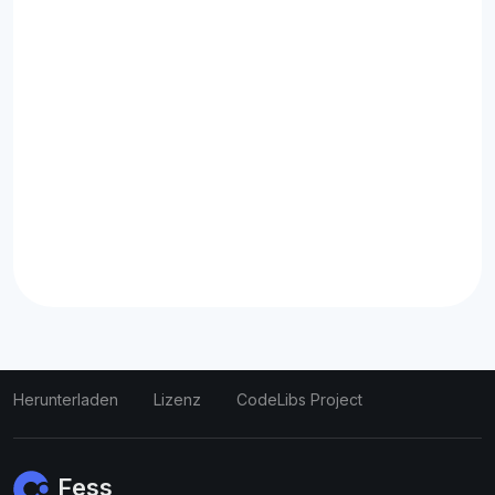
Herunterladen
Lizenz
CodeLibs Project
Fess