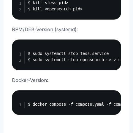
$ kill <fess_pid>

RPM/DEB-Version (systemd):
Copy
$ sudo systemctl stop fess.service

Docker-Version:
Copy