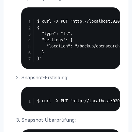
Copy
$ curl -X PUT "http://localhost:9200/_sn
{

  "type": "fs",

  "settings": {

    "location": "/backup/opensearch/snaps
  }

Snapshot-Erstellung:
Copy
Snapshot-Überprüfung: