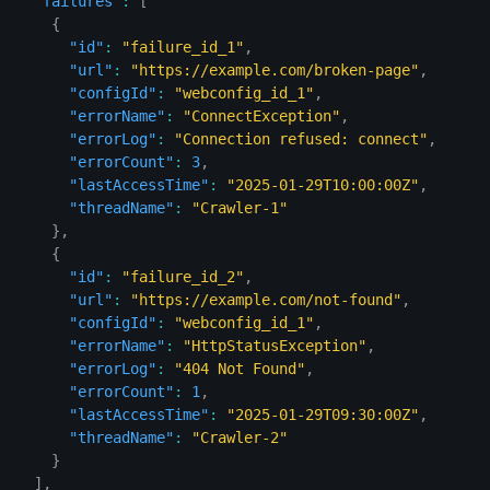
"failures"
:
[
{
"id"
:
"failure_id_1"
,
"url"
:
"https://example.com/broken-page"
,
"configId"
:
"webconfig_id_1"
,
"errorName"
:
"ConnectException"
,
"errorLog"
:
"Connection refused: connect"
,
"errorCount"
:
3
,
"lastAccessTime"
:
"2025-01-29T10:00:00Z"
,
"threadName"
:
"Crawler-1"
}
,
{
"id"
:
"failure_id_2"
,
"url"
:
"https://example.com/not-found"
,
"configId"
:
"webconfig_id_1"
,
"errorName"
:
"HttpStatusException"
,
"errorLog"
:
"404 Not Found"
,
"errorCount"
:
1
,
"lastAccessTime"
:
"2025-01-29T09:30:00Z"
,
"threadName"
:
"Crawler-2"
}
]
,