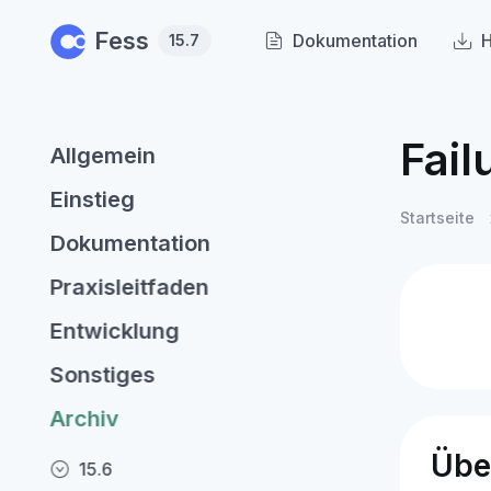
Skip to main content
Fess
Dokumentation
H
15.7
Fail
Allgemein
Einstieg
Startseite
Dokumentation
Praxisleitfaden
Entwicklung
Sonstiges
Archiv
Übe
15.6