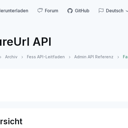
erunterladen
Forum
GitHub
Deutsch
ureUrl API
Archiv
Fess API-Leitfaden
Admin API Referenz
Fa
rsicht