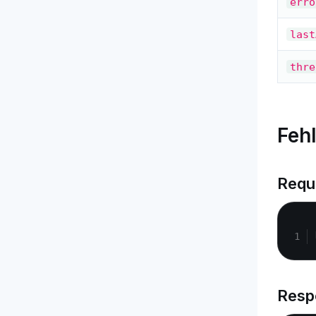
erro
last
thre
Feh
Requ
Resp