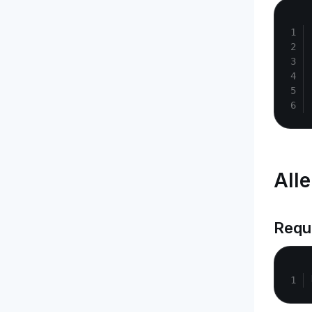
All
Requ