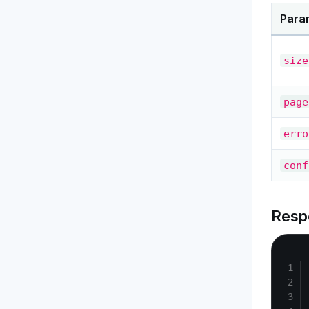
Para
size
page
erro
conf
Resp