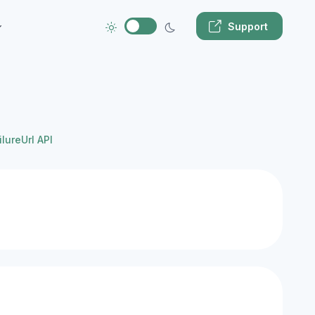
Support
ilureUrl API