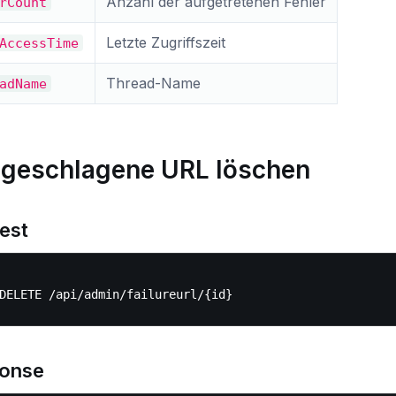
Anzahl der aufgetretenen Fehler
rCount
Letzte Zugriffszeit
AccessTime
Thread-Name
adName
lgeschlagene URL löschen
est
onse