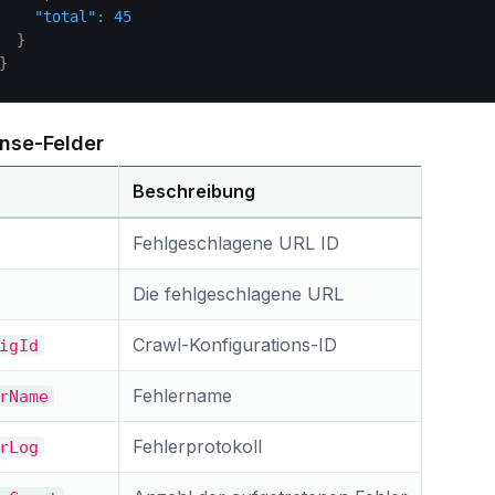
"total"
:
45
}
}
nse-Felder
Beschreibung
Fehlgeschlagene URL ID
Die fehlgeschlagene URL
Crawl-Konfigurations-ID
igId
Fehlername
rName
Fehlerprotokoll
rLog