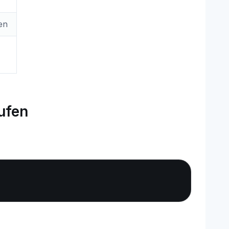
en
ufen
Copy